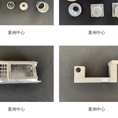
案例中心
案例中心
案例中心
案例中心