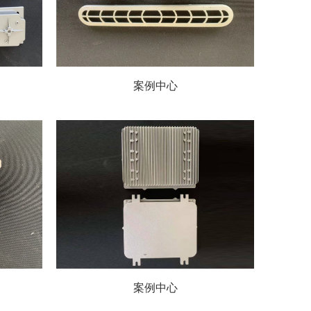
案例中心
案例中心