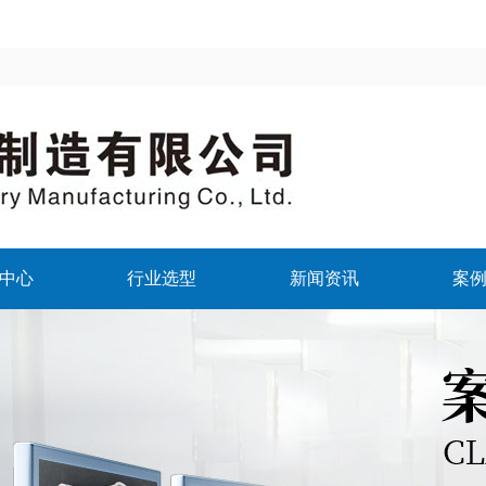
中心
行业选型
新闻资讯
案