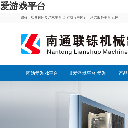
爱游戏平台
您好，欢迎访问爱游戏平台-爱游戏（中国）一站式服务平台 官网!
网站爱游戏平台
走进爱游戏平台-爱游
产品
戏（中国）一站式服
务平台