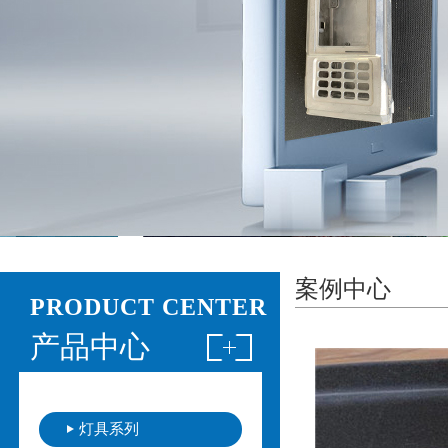
案例中心
PRODUCT CENTER
产品中心
灯具系列