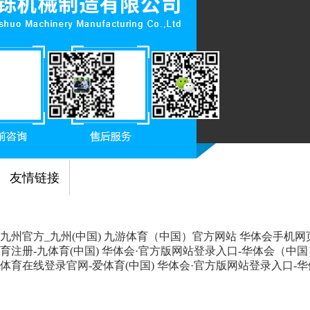
友情链接
九州官方_九州(中国)
九游体育（中国）官方网站
华体会手机网
育注册-九体育(中国)
华体会·官方版网站登录入口-华体会（中国
体育在线登录官网-爱体育(中国)
华体会·官方版网站登录入口-华