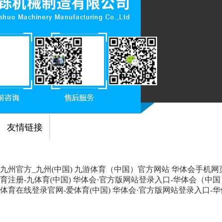
友情链接
九州官方_九州(中国)
九游体育（中国）官方网站
华体会手机网
育注册-九体育(中国)
华体会·官方版网站登录入口-华体会（中国
体育在线登录官网-爱体育(中国)
华体会·官方版网站登录入口-华