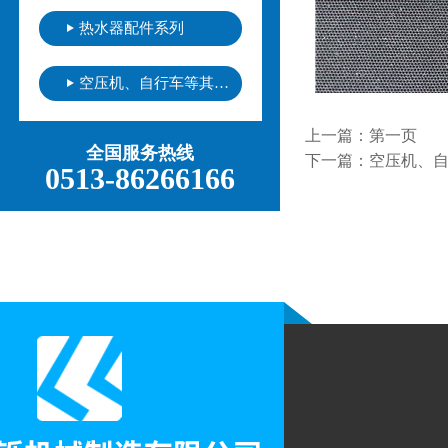
热水器配件系列
空压机、自行车等其他配件
上一篇：第一页
全国服务热线
下一篇：空压机、
0513-86266166