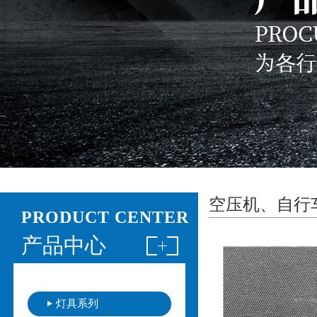
空压机、自行
PRODUCT CENTER
产品中心
灯具系列