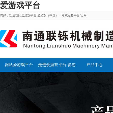
爱游戏平台
您好，欢迎访问爱游戏平台-爱游戏（中国）一站式服务平台 官网!
网站爱游戏平台
走进爱游戏平台-爱游
产品中心
戏（中国）一站式服
务平台